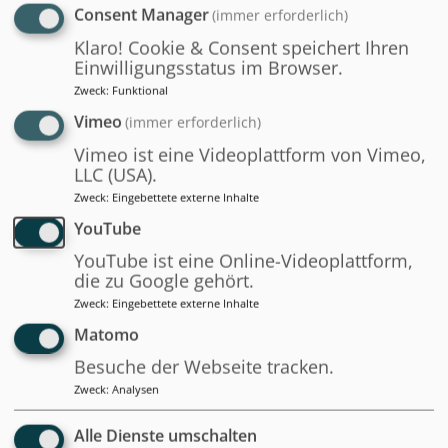
Welche Voraussetzungen
Consent Manager
(immer erforderlich)
benötige ich?
Klaro! Cookie & Consent speichert Ihren
Einwilligungsstatus im Browser.
Zweck
:
Funktional
Für die Teilnahme am Kurs
Vimeo
(immer erforderlich)
„Prozessmanagement im öffentlichen Sektor“
Vimeo ist eine Videoplattform von Vimeo,
existieren keine formalen Voraussetzungen.
LLC (USA).
Zur erfolgreichen Teilnahme empfehlenswert
Zweck
:
Eingebettete externe Inhalte
sind gute Kenntnisse der
YouTube
Verwaltungsorganisation und
YouTube ist eine Online-Videoplattform,
Grundlagenkenntnisse des
die zu Google gehört.
Prozessmanagements.
Zweck
:
Eingebettete externe Inhalte
Matomo
Besuche der Webseite tracken.
Zweck
:
Analysen
Wer bietet diesen Kurs an?
Alle Dienste umschalten