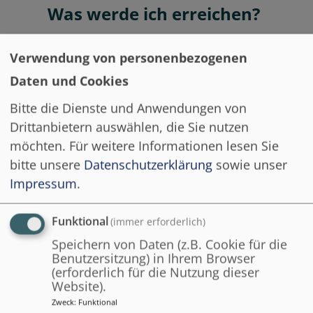
Was werde ich erreichen?
Verwendung von personenbezogenen
Prozesse in öffentlichen Verwaltungen
Daten und Cookies
identifizieren, modellieren, optimieren
Bitte die Dienste und Anwendungen von
und automatisieren
Drittanbietern auswählen, die Sie nutzen
Verfahren und Anwendungen zur
möchten.
Für weitere Informationen lesen Sie
(Teil-)Automatisierung von Vorgängen
bitte unsere
Datenschutzerklärung
sowie unser
Strukturierung und Optimierung von
Impressum
.
Abläufen in öffentlichen Verwaltungen
kundenzentriertes Ende-zu-Ende-
Funktional
(immer erforderlich)
Denken
Speichern von Daten (z.B. Cookie für die
Benutzersitzung) in Ihrem Browser
(erforderlich für die Nutzung dieser
Website).
Zweck
:
Funktional