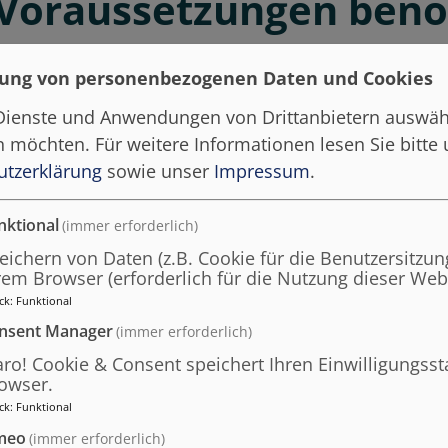
Voraussetzungen benöt
ung von personenbezogenen Daten und Cookies
 Modulen von „Prozessmanagement im öffentlichen Se
 Dienste und Anwendungen von Drittanbietern auswäh
n. Zur erfolgreichen Teilnahme empfehlenswert sind
en möchten.
Für weitere Informationen lesen Sie bitte
n und Grundlagenkenntnisse des Prozessmanagement
utzerklärung
sowie unser
Impressum
.
nktional
(immer erforderlich)
eichern von Daten (z.B. Cookie für die Benutzersitzung
r bietet diesen Kurs 
rem Browser (erforderlich für die Nutzung dieser Webs
ck
:
Funktional
nsent Manager
(immer erforderlich)
aro! Cookie & Consent speichert Ihren Einwilligungsst
owser.
ck
:
Funktional
meo
(immer erforderlich)