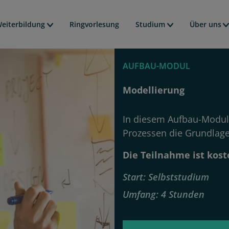
Direkt
avigation
zum
eiterbildung
Ringvorlesung
Studium
Über uns
Inhalt
AUFBAU-MODUL
Modellierung
In diesem Aufbau-Modul
Prozessen die Grundlage
Die Teilnahme ist kost
Start
Selbststudium
Umfang
4 Stunden