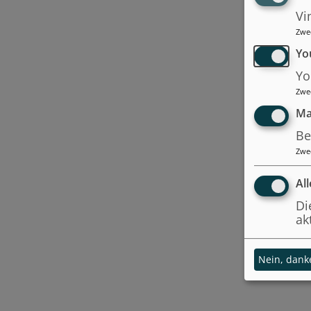
Vi
Zwe
Yo
Yo
Zwe
Ma
Be
Zwe
Al
Di
ak
Nein, dank