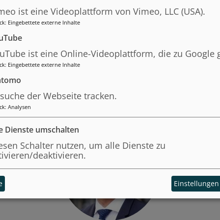
meo ist eine Videoplattform von Vimeo, LLC (USA).
ck
:
Eingebettete externe Inhalte
uTube
uTube ist eine Online-Videoplattform, die zu Google 
ck
:
Eingebettete externe Inhalte
Lehrende
tomo
suche der Webseite tracken.
ck
:
Analysen
le Dienste umschalten
esen Schalter nutzen, um alle Dienste zu
tivieren/deaktivieren.
e
Einstellungen