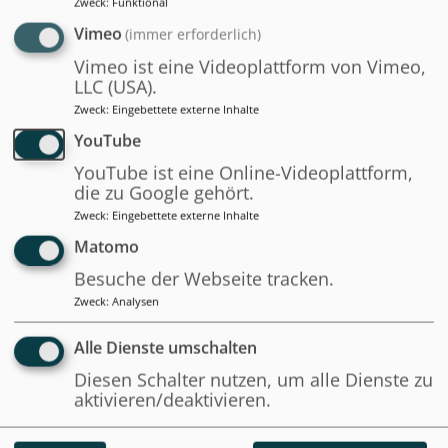
Zweck
:
Funktional
Prof. Dr.-Ing. Christoph Sorge & Team
Vimeo
(immer erforderlich)
Vimeo ist eine Videoplattform von Vimeo,
LLC (USA).
Zweck
:
Eingebettete externe Inhalte
YouTube
SELBSTSTUDIUM
YouTube ist eine Online-Videoplattform,
die zu Google gehört.
Zweck
:
Eingebettete externe Inhalte
Matomo
Besuche der Webseite tracken.
Zweck
:
Analysen
Alle Dienste umschalten
Diesen Schalter nutzen, um alle Dienste zu
aktivieren/deaktivieren.