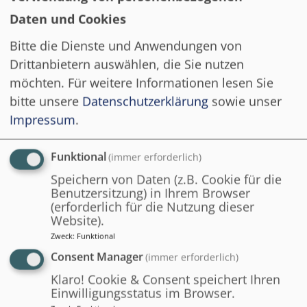
Daten und Cookies
Bitte die Dienste und Anwendungen von
Drittanbietern auswählen, die Sie nutzen
möchten.
Für weitere Informationen lesen Sie
bitte unsere
Datenschutzerklärung
sowie unser
Impressum
.
KURS
Funktional
(immer erforderlich)
Rechtliche Grundlagen von E-
Government
Speichern von Daten (z.B. Cookie für die
Benutzersitzung) in Ihrem Browser
(erforderlich für die Nutzung dieser
Website).
Universität des Saarlandes
Zweck
:
Funktional
Goethe-Universität Frankfurt am Main
Consent Manager
(immer erforderlich)
Prof. Dr. Indra Spiecker genannt
Klaro! Cookie & Consent speichert Ihren
Einwilligungsstatus im Browser.
Döhmann, LL.M.,