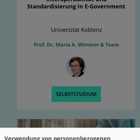
Standardisierung in E-Government
Universität Koblenz
Prof. Dr. Maria A. Wimmer & Team
SELBSTSTUDIUM
Verwendung von personenbezogenen