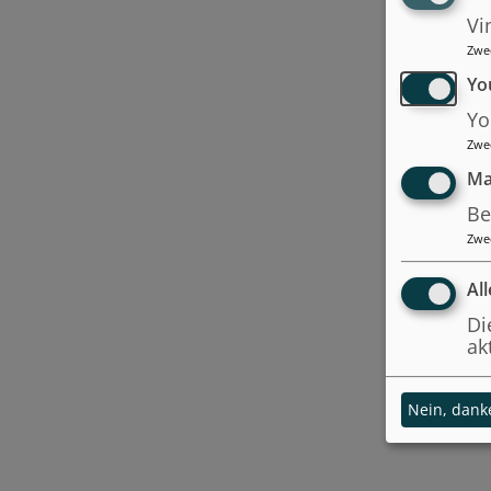
Vi
Zwe
Yo
Yo
Zwe
Ma
Be
Zwe
Al
Di
ak
Nein, dank