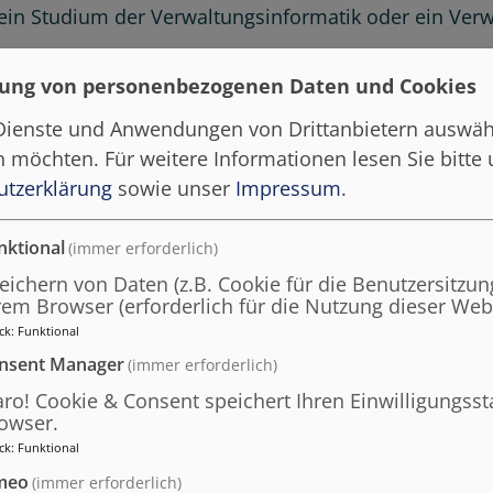
ein Studium der Verwaltungsinformatik oder ein Ver
ung von personenbezogenen Daten und Cookies
 Dienste und Anwendungen von Drittanbietern auswäh
en möchten.
Für weitere Informationen lesen Sie bitte
r bietet diesen Kurs 
utzerklärung
sowie unser
Impressum
.
nktional
(immer erforderlich)
eichern von Daten (z.B. Cookie für die Benutzersitzung
rem Browser (erforderlich für die Nutzung dieser Webs
ck
:
Funktional
nsent Manager
(immer erforderlich)
aro! Cookie & Consent speichert Ihren Einwilligungsst
owser.
ck
:
Funktional
meo
(immer erforderlich)