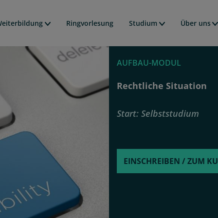
Direkt
avigation
zum
eiterbildung
Ringvorlesung
Studium
Über uns
Inhalt
AUFBAU-MODUL
Rechtliche Situation
Start
Selbststudium
EINSCHREIBEN / ZUM K