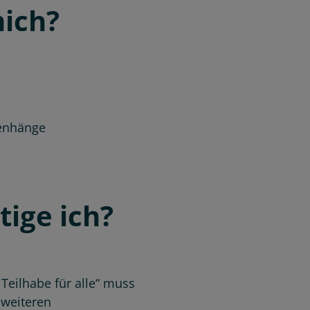
mich?
menhänge
ige ich?
Teilhabe für alle“ muss
 weiteren