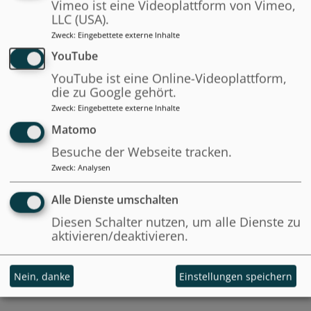
Vimeo ist eine Videoplattform von Vimeo,
LLC (USA).
Zweck
:
Eingebettete externe Inhalte
YouTube
YouTube ist eine Online-Videoplattform,
die zu Google gehört.
Zweck
:
Eingebettete externe Inhalte
Matomo
Prof. Dr. Isabella Proeller
Besuche der Webseite tracken.
Zweck
:
Analysen
Universität
Alle Dienste umschalten
Potsdam
Diesen Schalter nutzen, um alle Dienste zu
aktivieren/deaktivieren.
Nein, danke
Einstellungen speichern